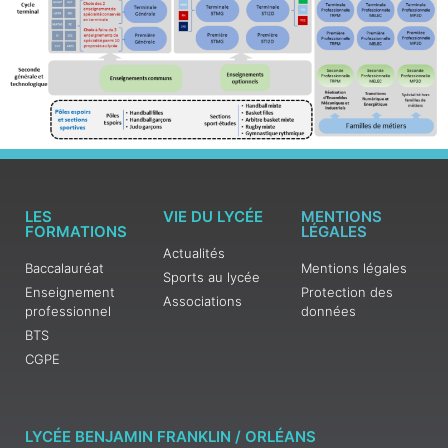
LES
VIE DU LYCÉE
MENTIONS
FORMATIONS
LÉGALES
Actualités
Baccalauréat
Mentions légales
Sports au lycée
Enseignement
Protection des
Associations
professionnel
données
BTS
CGPE
LYCÉE BENJAMIN FRANKLIN / ORLÉANS