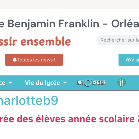
e Benjamin Franklin - Orlé
ssir ensemble
Toutes les news !
Vis
ce
Vie du lycée
harlotteb9
trée des élèves année scolair