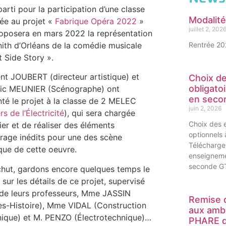
parti pour la participation d’une classe
Modalit
ée au projet «
Fabrique Opéra 2022
»
juillet 2, 202
roposera en mars 2022 la représentation
ith d’Orléans de la comédie musicale
Rentrée 2
 Side Story ».
nt JOUBERT (directeur artistique) et
Choix d
obligato
ic MEUNIER (Scénographe) ont
en seco
té le projet à la classe de 2 MELEC
juin 2, 2026
rs de l’Électricité
), qui sera chargée
Choix des 
ier et de réaliser des éléments
optionnels
irage inédits pour une des scène
Télécharger
que de cette oeuvre.
enseignemen
seconde G
chut, gardons encore quelques temps le
 sur les détails de ce projet, supervisé
 de leurs professeurs, Mme JASSIN
Remise 
res-Histoire), Mme VIDAL (Construction
aux amb
ique) et M. PENZO (Électrotechnique)…
PHARE d