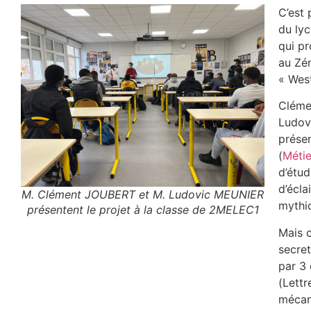
C’est 
du lyc
qui p
au Zén
« West
Cléme
Ludov
présen
(
Métie
d’étud
d’écla
M. Clément JOUBERT et M. Ludovic MEUNIER
mythi
présentent le projet à la classe de 2MELEC1
Mais 
secret
par 3
(Lett
mécan