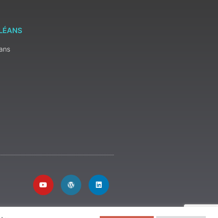
RLÉANS
éans