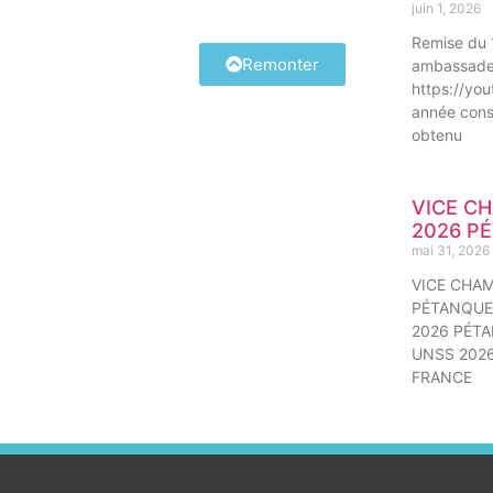
juin 1, 2026
Remise du 
Remonter
ambassadeu
https://yo
année consé
obtenu
VICE C
2026 P
mai 31, 2026
VICE CHA
PÉTANQUE
2026 PÉT
UNSS 202
FRANCE