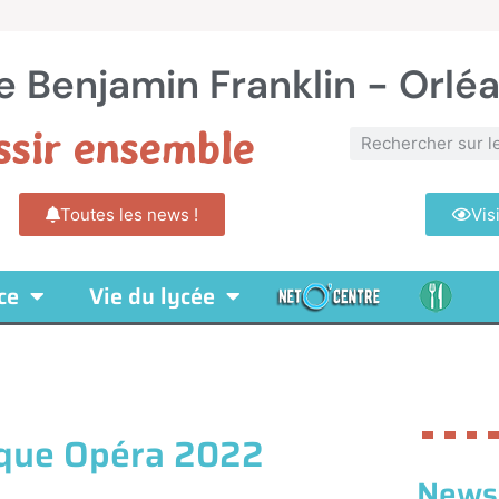
e Benjamin Franklin - Orlé
ssir ensemble
Toutes les news !
Vis
ce
Vie du lycée
ique Opéra 2022
News