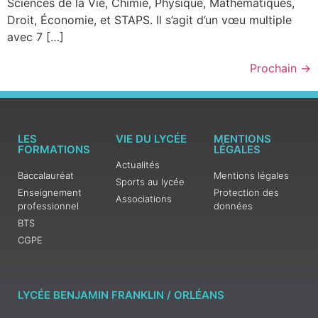
Sciences de la Vie, Chimie, Physique, Mathématiques,
Droit, Économie, et STAPS. Il s’agit d’un vœu multiple
avec 7 […]
Prochain
→
LES
VIE DU LYCÉE
MENTIONS
FORMATIONS
LÉGALES
Actualités
Baccalauréat
Mentions légales
Sports au lycée
Enseignement
Protection des
Associations
professionnel
données
BTS
CGPE
LYCÉE BENJAMIN FRANKLIN / ORLÉANS